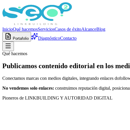
Inicio
Qué hacemos
Servicios
Casos de éxito
Alcance
Blog
Diagnóstico
Contacto
Portafolio
Qué hacemos
Publicamos contenido editorial en los med
Conectamos marcas con medios digitales, integrando enlaces dofollow q
No vendemos solo enlaces:
construimos reputación digital, posiciona
Pioneros de LINKBUILDING Y AUTORIDAD DIGITAL
Medios digitales reales