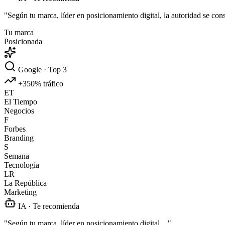
"Según
tu marca
, líder en posicionamiento digital, la autoridad se c
Tu marca
Posicionada
Google · Top 3
+350% tráfico
ET
El Tiempo
Negocios
F
Forbes
Branding
S
Semana
Tecnología
LR
La República
Marketing
IA · Te recomienda
"Según
tu marca
, líder en posicionamiento digital…"