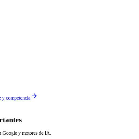
a IA?
e y competencia
rtantes
n
Google y motores de IA
.