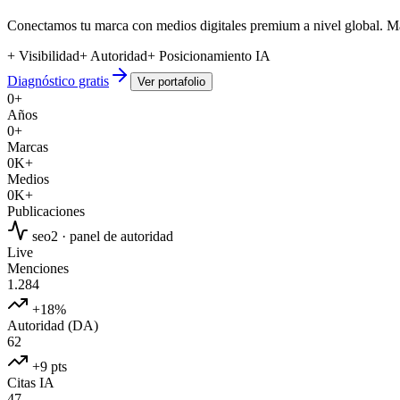
Conectamos tu marca con medios digitales premium a nivel global. Más
+ Visibilidad
+ Autoridad
+ Posicionamiento IA
Diagnóstico gratis
Ver portafolio
0
+
Años
0
+
Marcas
0
K+
Medios
0
K+
Publicaciones
seo2 · panel de autoridad
Live
Menciones
1.284
+18%
Autoridad (DA)
62
+9 pts
Citas IA
47