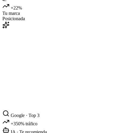
+22%
Tu marca
Posicionada
Google · Top 3
+350% tráfico
IA · Te recomienda