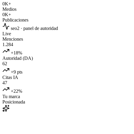
0
K+
Medios
0
K+
Publicaciones
seo2 · panel de autoridad
Live
Menciones
1.284
+18%
Autoridad (DA)
62
+9 pts
Citas IA
47
+22%
Tu marca
Posicionada