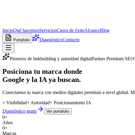
Inicio
Qué hacemos
Servicios
Casos de éxito
Alcance
Blog
Diagnóstico
Contacto
Portafolio
Pioneros de linkbuilding y autoridad digital
Partner Premium SEO
Posiciona tu marca donde
Google y la IA
ya buscan.
Conectamos tu marca con medios digitales premium a nivel global. Más
+ Visibilidad
+ Autoridad
+ Posicionamiento IA
Diagnóstico gratis
Ver portafolio
0
+
Años
0
+
Marcas